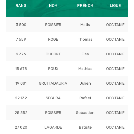
RANG
NOM
PRÉNOM
LIGUE
3 500
BOISSIER
Matis
OCCITANIE
7 559
ROGE
Thomas
OCCITANIE
9 376
DUPONT
Elsa
OCCITANIE
15 678
ROUX
Mathias
OCCITANIE
19 081
GRUTTADAURIA
Julien
OCCITANIE
22 132
SEGURA
Rafael
OCCITANIE
25 552
BOISSIER
Sebastien
OCCITANIE
27 020
LAGARDE
Batiste
OCCITANIE