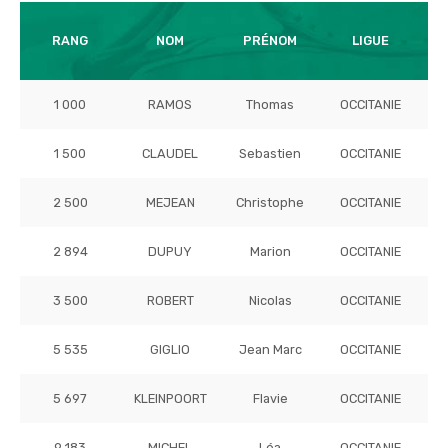
T
RANG
NOM
PRÉNOM
LIGUE
1 000
RAMOS
Thomas
OCCITANIE
1 500
CLAUDEL
Sebastien
OCCITANIE
2 500
MEJEAN
Christophe
OCCITANIE
2 894
DUPUY
Marion
OCCITANIE
3 500
ROBERT
Nicolas
OCCITANIE
5 535
GIGLIO
Jean Marc
OCCITANIE
5 697
KLEINPOORT
Flavie
OCCITANIE
9 183
MICHEL
Léa
OCCITANIE