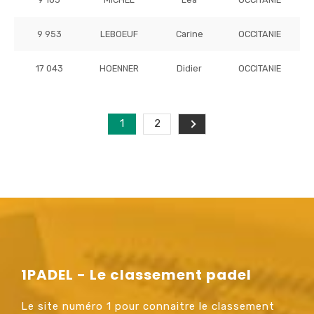
9 953
LEBOEUF
Carine
OCCITANIE
17 043
HOENNER
Didier
OCCITANIE
1
2
1PADEL - Le classement padel
Le site numéro 1 pour connaitre le classement