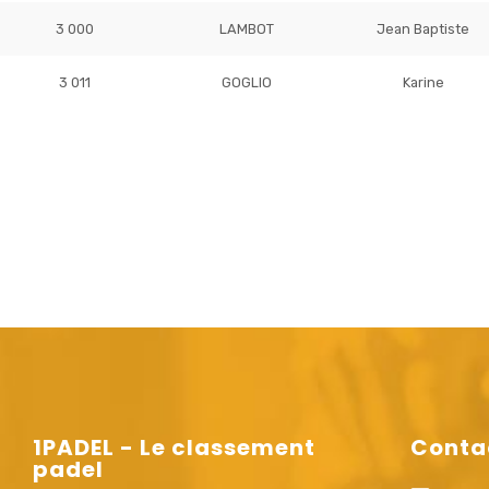
3 000
LAMBOT
Jean Baptiste
3 011
GOGLIO
Karine
1PADEL - Le classement
Conta
padel