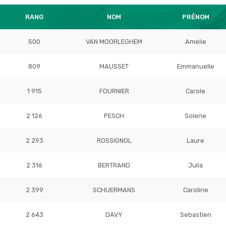
RANG
NOM
PRÉNOM
500
VAN MOORLEGHEM
Amelie
809
MAUSSET
Emmanuelle
1 915
FOURNIER
Carole
2 126
PESCH
Solene
2 293
ROSSIGNOL
Laure
2 316
BERTRAND
Julia
2 399
SCHUERMANS
Caroline
2 643
DAVY
Sebastien