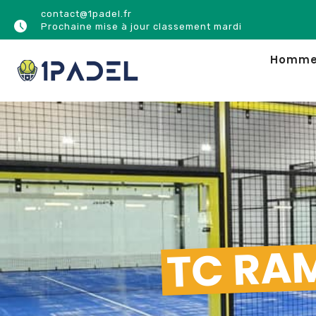
contact@1padel.fr
Prochaine mise à jour classement mardi
Homm
TC RAM