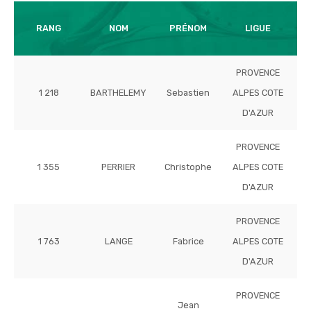
T
RANG
NOM
PRÉNOM
LIGUE
PROVENCE
1 218
BARTHELEMY
Sebastien
ALPES COTE
D'AZUR
PROVENCE
1 355
PERRIER
Christophe
ALPES COTE
D'AZUR
PROVENCE
1 763
LANGE
Fabrice
ALPES COTE
D'AZUR
PROVENCE
Jean