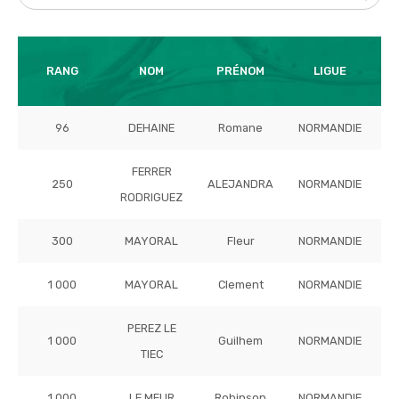
T
RANG
NOM
PRÉNOM
LIGUE
96
DEHAINE
Romane
NORMANDIE
FERRER
250
ALEJANDRA
NORMANDIE
RODRIGUEZ
300
MAYORAL
Fleur
NORMANDIE
1 000
MAYORAL
Clement
NORMANDIE
PEREZ LE
1 000
Guilhem
NORMANDIE
TIEC
1 000
LE MEUR
Robinson
NORMANDIE