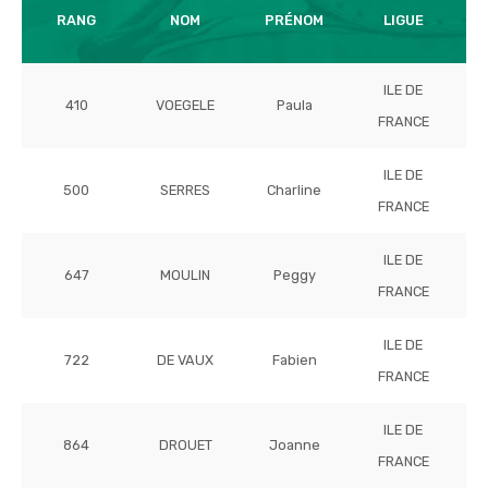
T
RANG
NOM
PRÉNOM
LIGUE
ILE DE
410
VOEGELE
Paula
FRANCE
ILE DE
500
SERRES
Charline
FRANCE
ILE DE
647
MOULIN
Peggy
FRANCE
ILE DE
722
DE VAUX
Fabien
FRANCE
ILE DE
864
DROUET
Joanne
FRANCE