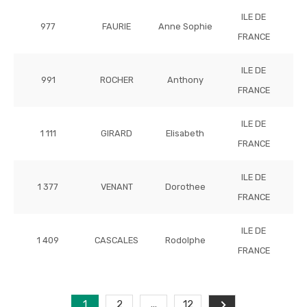
ILE DE
977
FAURIE
Anne Sophie
FRANCE
ILE DE
991
ROCHER
Anthony
FRANCE
ILE DE
1 111
GIRARD
Elisabeth
FRANCE
ILE DE
1 377
VENANT
Dorothee
FRANCE
ILE DE
1 409
CASCALES
Rodolphe
FRANCE
1
2
...
12