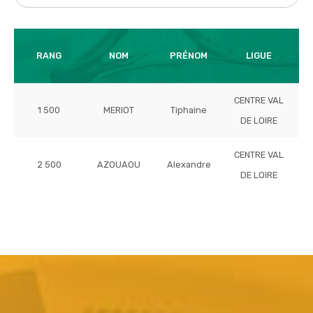
T
RANG
NOM
PRÉNOM
LIGUE
CENTRE VAL
1 500
MERIOT
Tiphaine
DE LOIRE
CENTRE VAL
2 500
AZOUAOU
Alexandre
DE LOIRE