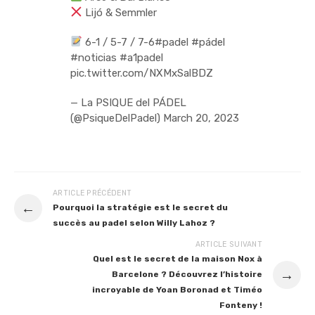
Lijó & Semmler
6-1 / 5-7 / 7-6
#padel
#pádel
#noticias
#a1padel
pic.twitter.com/NXMxSalBDZ
— La PSIQUE del PÁDEL
(@PsiqueDelPadel)
March 20, 2023
ARTICLE PRÉCÉDENT
←
Pourquoi la stratégie est le secret du
succès au padel selon Willy Lahoz ?
ARTICLE SUIVANT
Quel est le secret de la maison Nox à
→
Barcelone ? Découvrez l’histoire
incroyable de Yoan Boronad et Timéo
Fonteny !