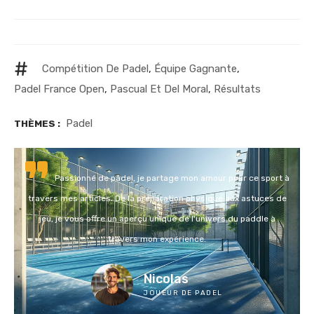
Compétition De Padel
,
Équipe Gagnante
,
Padel France Open
,
Pascual Et Del Moral
,
Résultats
Padel
THÈMES :
Passionné de padel, je partage mon amour pour ce sport à
travers mes articles. De la préparation physique aux astuces de
jeu, je vous offre un aperçu unique de l'univers du paddle à
travers mon expérience.
Nicolas
JOUEUR DE PADEL